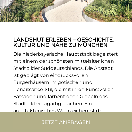
LANDSHUT ERLEBEN – GESCHICHTE,
KULTUR UND NÄHE ZU MÜNCHEN
Die niederbayerische Hauptstadt begeistert
mit einem der schönsten mittelalterlichen
Stadtbilder Süddeutschlands. Die Altstadt
ist geprägt von eindrucksvollen
Bürgerhäusern im gotischen und
Renaissance-Stil, die mit ihren kunstvollen
Fassaden und farbenfrohen Giebeln das
Stadtbild einzigartig machen. Ein
architektonisches Wahrzeichen ist die
Martinskirche – mit 130 Metern der höchste
JETZT ANFRAGEN
Backsteinturm der Welt. Auch die
imposante Burg Trausnitz, die hoch über der